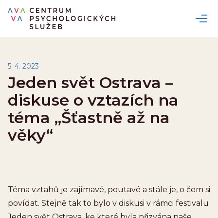
5. 4. 2023
Jeden svět Ostrava –
diskuse o vztazích na
téma „Šťastně až na
věky“
Téma vztahů je zajímavé, poutavé a stále je, o čem si
povídat. Stejně tak to bylo v diskusi v rámci festivalu
Jeden svět Ostrava, ke které byla přizvána naše