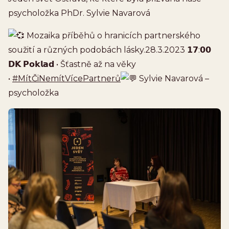
psycholožka PhDr. Sylvie Navarová
Mozaika příběhů o hranicích partnerského
soužití a různých podobách lásky.28.3.2023 𝟭𝟳:𝟬𝟬
𝗗𝗞 𝗣𝗼𝗸𝗹𝗮𝗱 • Šťastně až na věky
•
#MítČiNemítVícePartnerů
Sylvie Navarová –
psycholožka