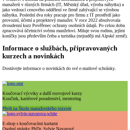
manažerů v různých firmách (IT, Městský úřad, výroba nábytku) a
jako vedoucí cenového oddělení ve firmě zabývající se výrobou
nábytku. Poslední dva roky pracuje pro firmu z IT prostředí jako
provozní, účetní a projektový manažer. V roce 2022 absolvovala
dvoudenní kurz Pověřenec ochrany osobních údajů. Po celou dobu
zpracovává účetnictví svému manželovi. Miluje svou rodinu, jejími
koníčky jsou především četba a turistika (nejraději má Alpské země).
Informace o službách, připravovaných
kurzech a novinkách
Dostávejte informace o novinkách do své e-mailové schránky.
Koučovací výcviky a další rozvojové kurzy
Koučink, kariérové poradenství, mentoring
Přejít na Školu manažerského rozvoje
E-shop s koučovacími kartami
Osobní stránky PhDr. Sylvie Navarové