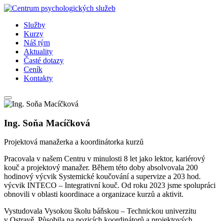
Služby
Kurzy
Náš tým
Aktuality
Časté dotazy
Ceník
Kontakty
Ing. Soňa Macíčková
Projektová manažerka a koordinátorka kurzů
Pracovala v našem Centru v minulosti 8 let jako lektor, kariérový
kouč a projektový manažer. Během této doby absolvovala 200
hodinový výcvik Systemické koučování a supervize a 203 hod.
výcvik INTECO – Integrativní kouč. Od roku 2023 jsme spolupráci
obnovili v oblasti koordinace a organizace kurzů a aktivit.
Vystudovala Vysokou školu báňskou – Technickou univerzitu
v Ostravě. Působila na pozicích koordinátorů a projektových